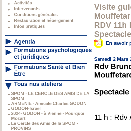
Activités
Visite gu
Intervenants
Mouffeta
Conditions générales
Restauration et hébergement
RDV 11h 
Infos pratiques
Spectacle
Agenda
En savoir 
Formations psychologiques
et juridiques
Samedi 2 Mars
Rdv Brunch
Formations Santé et Bien
Être
Mouffetar
Tous nos ateliers
Spectacle 
SPOM - LE CERCLE DES AMIS DE LA
SPOM
ARMENIE - Amicale Charles GODON
GODON-Israël
2024- GODON - à Vienne - Pourquoi
11 h : Rdv
Mozart
Le Cercle des Amis de la SPOM -
PROVINS