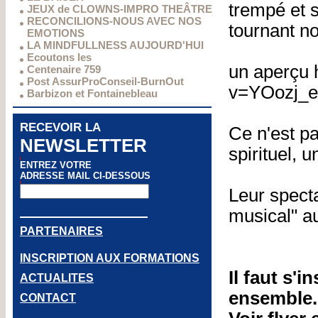
trempé et 
JEUX de CLOWNS-IMPRO THEÂTRE
RECONCILIONS-NOUS AVEC NOS
tournant no
EMOTIONS
LA MINDFULLNESS AUJOURD'HUI
Ecoutons les
un aperçu 
Centenaire 759
Post AssurProConseil-BurnOut
v=YOozj_e
Barbizon et Fontainebleau
RECEVOIR LA
Ce n'est p
NEWSLETTER
spirituel, 
ENTREZ VOTRE
ADRESSE MAIL CI-DESSOUS
Leur spect
musical" a
PARTENAIRES
INSCRIPTION AUX FORMATIONS
Il faut s'i
ACTUALITES
ensemble.
CONTACT