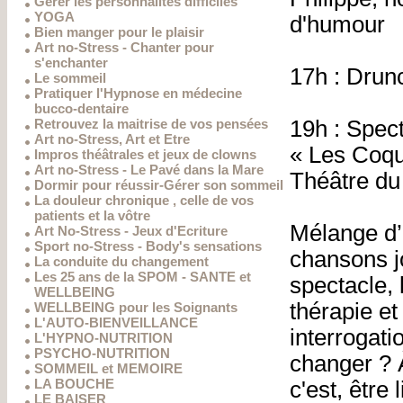
Gérer les personnalités difficiles
YOGA
d'humour
Bien manger pour le plaisir
Art no-Stress - Chanter pour
s'enchanter
17h : Drun
Le sommeil
Pratiquer l'Hypnose en médecine
bucco-dentaire
Retrouvez la maitrise de vos pensées
19h : Spect
Art no-Stress, Art et Etre
« Les Coqu
Impros théâtrales et jeux de clowns
Art no-Stress - Le Pavé dans la Mare
Théâtre d
Dormir pour réussir-Gérer son sommeil
La douleur chronique , celle de vos
patients et la vôtre
Mélange d’é
Art No-Stress - Jeux d'Ecriture
Sport no-Stress - Body's sensations
chansons j
La conduite du changement
Les 25 ans de la SPOM - SANTE et
spectacle, 
WELLBEING
thérapie e
WELLBEING pour les Soignants
L'AUTO-BIENVEILLANCE
interrogatio
L'HYPNO-NUTRITION
PSYCHO-NUTRITION
changer ? 
SOMMEIL et MEMOIRE
LA BOUCHE
c'est, être
LE BAISER