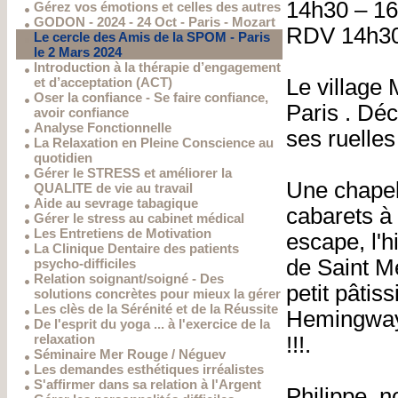
14h30 – 16h
Gérez vos émotions et celles des autres
GODON - 2024 - 24 Oct - Paris - Mozart
RDV 14h30
Le cercle des Amis de la SPOM - Paris
le 2 Mars 2024
Introduction à la thérapie d’engagement
et d’acceptation (ACT)
Le village 
Oser la confiance - Se faire confiance,
Paris . Déc
avoir confiance
Analyse Fonctionnelle
ses ruelles
La Relaxation en Pleine Conscience au
quotidien
Gérer le STRESS et améliorer la
Une chapel
QUALITE de vie au travail
Aide au sevrage tabagique
cabarets à 
Gérer le stress au cabinet médical
Les Entretiens de Motivation
escape, l'h
La Clinique Dentaire des patients
de Saint Mé
psycho-difficiles
Relation soignant/soigné - Des
petit pâtis
solutions concrètes pour mieux la gérer
Les clès de la Sérénité et de la Réussite
Hemingway 
De l'esprit du yoga ... à l'exercice de la
relaxation
!!!.
Séminaire Mer Rouge / Néguev
Les demandes esthétiques irréalistes
S'affirmer dans sa relation à l'Argent
Philippe, n