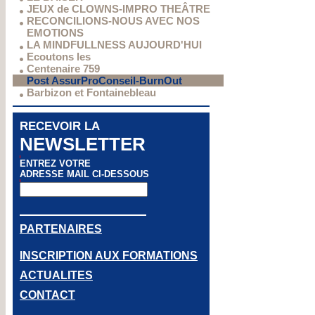
JEUX de CLOWNS-IMPRO THEÂTRE
RECONCILIONS-NOUS AVEC NOS
EMOTIONS
LA MINDFULLNESS AUJOURD'HUI
Ecoutons les
Centenaire 759
Post AssurProConseil-BurnOut
Barbizon et Fontainebleau
RECEVOIR LA
NEWSLETTER
ENTREZ VOTRE
ADRESSE MAIL CI-DESSOUS
PARTENAIRES
INSCRIPTION AUX FORMATIONS
ACTUALITES
CONTACT