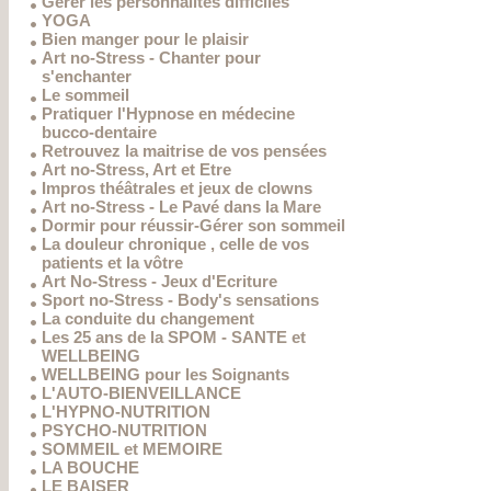
Gérer les personnalités difficiles
YOGA
Bien manger pour le plaisir
Art no-Stress - Chanter pour
s'enchanter
Le sommeil
Pratiquer l'Hypnose en médecine
bucco-dentaire
Retrouvez la maitrise de vos pensées
Art no-Stress, Art et Etre
Impros théâtrales et jeux de clowns
Art no-Stress - Le Pavé dans la Mare
Dormir pour réussir-Gérer son sommeil
La douleur chronique , celle de vos
patients et la vôtre
Art No-Stress - Jeux d'Ecriture
Sport no-Stress - Body's sensations
La conduite du changement
Les 25 ans de la SPOM - SANTE et
WELLBEING
WELLBEING pour les Soignants
L'AUTO-BIENVEILLANCE
L'HYPNO-NUTRITION
PSYCHO-NUTRITION
SOMMEIL et MEMOIRE
LA BOUCHE
LE BAISER