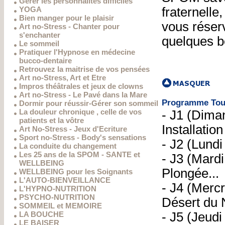
Gérer les personnalités difficiles
YOGA
fraternelle
Bien manger pour le plaisir
vous réser
Art no-Stress - Chanter pour
s'enchanter
quelques be
Le sommeil
Pratiquer l'Hypnose en médecine
bucco-dentaire
Retrouvez la maitrise de vos pensées
Art no-Stress, Art et Etre
Impros théâtrales et jeux de clowns
Art no-Stress - Le Pavé dans la Mare
Programme Tou
Dormir pour réussir-Gérer son sommeil
La douleur chronique , celle de vos
- J1 (Dima
patients et la vôtre
Installation
Art No-Stress - Jeux d'Ecriture
Sport no-Stress - Body's sensations
- J2 (Lundi
La conduite du changement
Les 25 ans de la SPOM - SANTE et
- J3 (Mardi
WELLBEING
Plongée...
WELLBEING pour les Soignants
L'AUTO-BIENVEILLANCE
- J4 (Mercr
L'HYPNO-NUTRITION
PSYCHO-NUTRITION
Désert du
SOMMEIL et MEMOIRE
LA BOUCHE
- J5 (Jeudi
LE BAISER