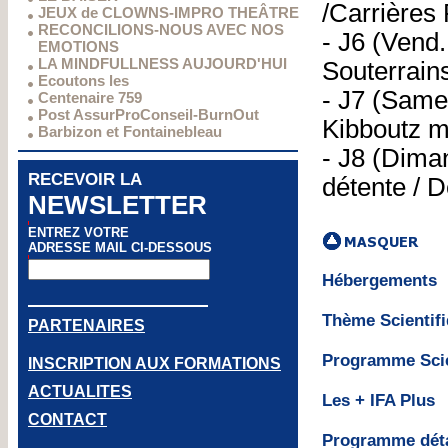
/Carrières
JEUX de CLOWNS-IMPRO THEÂTRE
RECONCILIONS-NOUS AVEC NOS
- J6 (Vend.
EMOTIONS
LA MINDFULLNESS AUJOURD'HUI
Souterrains
Ecoutons les
- J7 (Same
Centenaire 759
Post AssurProConseil-BurnOut
Kibboutz m
Barbizon et Fontainebleau
- J8 (Diman
RECEVOIR LA
détente / D
NEWSLETTER
ENTREZ VOTRE
ADRESSE MAIL CI-DESSOUS
Hébergement
Thème Scienti
PARTENAIRES
Programme Sci
INSCRIPTION AUX FORMATIONS
ACTUALITES
Les + IFA Plu
CONTACT
Programme déta