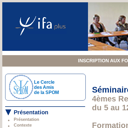
INSCRIPTION AUX 
Le Cercle
des Amis
Séminair
de la SPOM
4èmes Re
du 5 au 1
Présentation
Présentation
Formation
Contexte