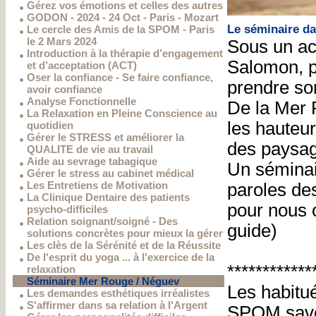
Gérez vos émotions et celles des autres
GODON - 2024 - 24 Oct - Paris - Mozart
Le séminaire d
Le cercle des Amis de la SPOM - Paris
le 2 Mars 2024
Sous un aca
Introduction à la thérapie d’engagement
Salomon, p
et d’acceptation (ACT)
Oser la confiance - Se faire confiance,
prendre so
avoir confiance
Analyse Fonctionnelle
De la Mer 
La Relaxation en Pleine Conscience au
les hauteu
quotidien
Gérer le STRESS et améliorer la
des paysag
QUALITE de vie au travail
Aide au sevrage tabagique
Un séminair
Gérer le stress au cabinet médical
Les Entretiens de Motivation
paroles de
La Clinique Dentaire des patients
pour nous 
psycho-difficiles
Relation soignant/soigné - Des
guide)
solutions concrètes pour mieux la gérer
Les clès de la Sérénité et de la Réussite
De l'esprit du yoga ... à l'exercice de la
************
relaxation
Séminaire Mer Rouge / Néguev
Les habitu
Les demandes esthétiques irréalistes
S'affirmer dans sa relation à l'Argent
SPOM saven