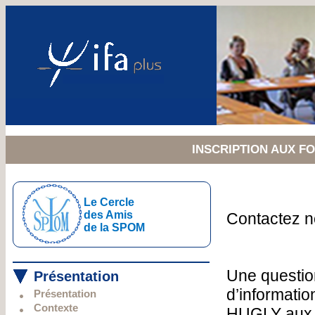
INSCRIPTION AUX 
Le Cercle
des Amis
Contactez 
de la SPOM
Une questio
Présentation
d’informatio
Présentation
Contexte
HUGLY aux 