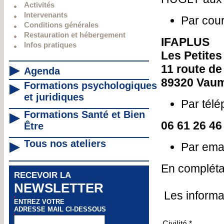
Activités
Intervenants
Par cour
Conditions générales
Restauration et hébergement
IFAPLUS
Infos pratiques
Les Petites
11 route de
Agenda
89320 Vaum
Formations psychologiques
et juridiques
Par tél
Formations Santé et Bien
06 61 26 46
Être
Tous nos ateliers
Par ema
En complétan
RECEVOIR LA
NEWSLETTER
Les informa
ENTREZ VOTRE
ADRESSE MAIL CI-DESSOUS
Civilité *