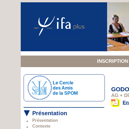
INSCRIPTIO
Le Cercle
des Amis
GODON
de la SPOM
AG + Dî
En
Présentation
Présentation
Contexte